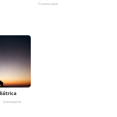
Fisioterapia
iátrica
Osteopatía