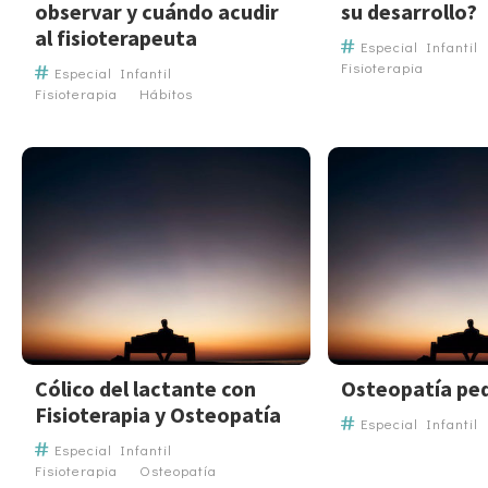
observar y cuándo acudir
su desarrollo?
al fisioterapeuta
Especial Infantil
Fisioterapia
Especial Infantil
Fisioterapia
Hábitos
Cólico del lactante con
Osteopatía ped
Fisioterapia y Osteopatía
Especial Infantil
Especial Infantil
Fisioterapia
Osteopatía