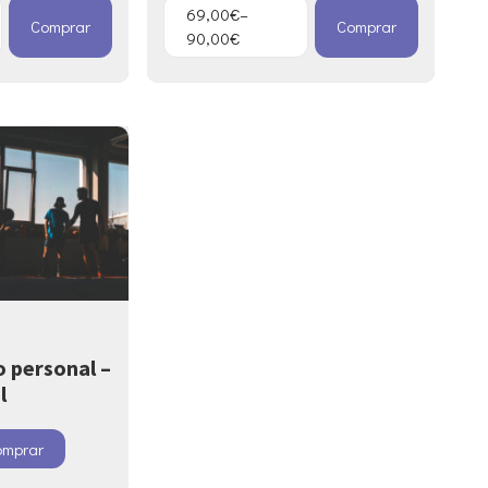
69,00
€
–
Comprar
Comprar
90,00
€
 personal –
l
omprar