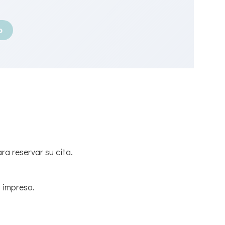
o
ra reservar su cita.
o impreso.